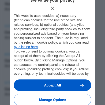
We value your privacy
Vice Presidente
Amministratore
This website uses cookies: a) necessary
(technical) cookies for the use of the site and
related services; b) optional cookies (analytics
SARA RIFFESER MONTI
and profiling, including third-party cookies to show
Consigliere
you personalized ads based on your browsing
Amministratore
habits) subject to consent. Their use is regulated
by the relevant cookie policy, which you can read
by clicking here
.
To give consent to optional cookies, you can
BRUNO RIFFESER MONTI
accept all of them by clicking the Accept All
button below. By clicking Manage Options, you
Consigliere
can access the control panel and refuse all
Amministratore
cookies (including profiling cookies); if you refuse
everything, only technical cookies will be used by
default. Here is the list of
providers
. Cookie
consent will be stored and applied also to the
STEFANIA PELLIZZARI
Accept All
other websites of Editoriale Nazionale and their
Consigliere
subdomains. By expressing your choice on this
Amministratore
site, you will therefore not be asked again on other
Manage Options
Editoriale Nazionale websites that use the same
consent management platform (CMP). You can