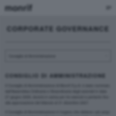
CORPORATE GOVERNANCE
CONSIGLIO DI AMMINISTRAZIONE
Il Consiglio di Amministrazione di Monrif S.p.A. è stato nominato
dall'Assemblea Ordinaria e Straordinaria degli azionisti in data
27 giugno 2025, durerà in carica per tre esercizi e pertanto fino
alla approvazione del bilancio al 31 dicembre 2027.
Il Consiglio di Amministrazione è l’organo che detiene i più ampi