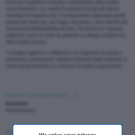
poteri per la gestione ordinaria e straordinaria della società,
senza limitazioni, con facoltà di compiere tutti gli atti ritenuti
necessari od opportuni per il conseguimento degli scopi sociali,
esclusi solo quelli che, per legge o da statuto, sono riservati alla
competenza dell'Assemblea dei Soci. Si riunisce con regolare
cadenza e opera in modo da garantire un efficace svolgimento
delle proprie funzioni.
I consiglieri agiscono e deliberano con cognizione di causa e
autonomia, perseguendo l’obiettivo prioritario della creazione di
valore per gli azionisti in un orizzonte di medio-lungo periodo.
ANDREA RIFFESER MONTI
Presidente
Amministratore
MATTEO RIFFESER MONTI