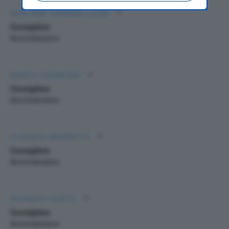
still modify or withdraw your choice at any time
ADRIANA CARABELLESE
through the “Privacy Settings” section.
Consigliere
Amministratore
MARIO COGNIGNI
Consigliere
Amministratore
CLAUDIO BERRETTI
Consigliere
Amministratore
GIORGIO GIATTI
Consigliere
Amministratore